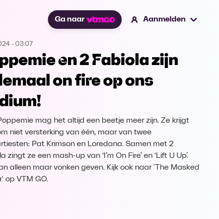
Ga naar
Aanmelden
2024
-
03:07
ppemie en 2 Fabiola zijn
lemaal on fire op ons
dium!
Poppemie mag het altijd een beetje meer zijn. Ze krijgt
m niet versterking van één, maar van twee
rtiesten: Pat Krimson en Loredana. Samen met 2
a zingt ze een mash-up van ‘I’m On Fire’ en ‘Lift U Up’.
an alleen maar vonken geven. Kijk ook naar 'The Masked
r' op VTM GO.