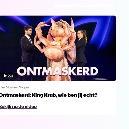
Ga naar The Masked Singer
00:51
The Masked Singer
The 
Ontmaskerd: King Krab, wie ben jij echt?
Een
naa
Bekijk nu de video
Bek