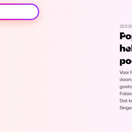
Oeps, browser niet ondersteund
22.11.
Voor je onze programma's gaat ontdekken,
Po
best je browser updaten of hieronder één
van de ondersteunde browsers
he
downloaden.
po
Google Chrome
Download
Voor 
Firefox
Download
daaro
gasta
Fabiol
Safari
Download
Dat k
Singe
Microsoft Edge
Download
Opera
Download