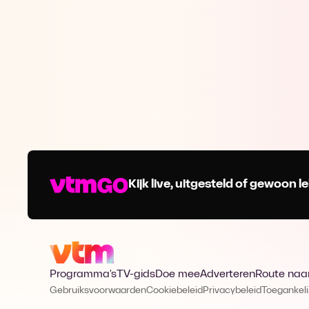
Kijk live, uitgesteld of gewoon
Programma's
TV-gids
Doe mee
Adverteren
Route naa
Gebruiksvoorwaarden
Cookiebeleid
Privacybeleid
Toegankeli