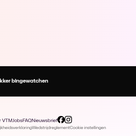
 lekker bingewatchen
r VTM
Jobs
FAQ
Nieuwsbrief
jkheidsverklaring
Wedstrijdreglement
Cookie instellingen