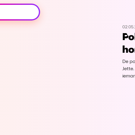
Oeps, browser niet ondersteund
02.05.
Voor je onze programma's gaat ontdekken,
Po
best je browser updaten of hieronder één
van de ondersteunde browsers
ho
downloaden.
De po
Google Chrome
Download
Jette
ieman
Firefox
Download
Safari
Download
Microsoft Edge
Download
Opera
Download