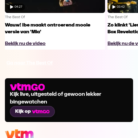
04:27
03:42
The Best Of
The Best Of
Wauw! Ibe maakt ontroerend mooie
Zo klinkt 'Li
versie van 'Mia'
Box Revelati
Bekijk nu de video
Bekijk nu de 
Ga naar The Best Of
Kijk live, uitgesteld of gewoon lekker
bingewatchen
Kijk op