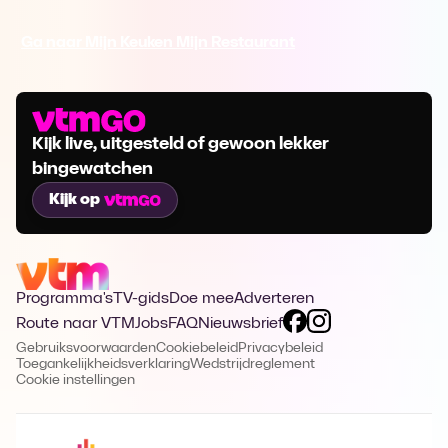
Ga naar Mijn Keuken Mijn Restaurant
Kijk live, uitgesteld of gewoon lekker
bingewatchen
Kijk op
Programma's
TV-gids
Doe mee
Adverteren
Route naar VTM
Jobs
FAQ
Nieuwsbrief
Gebruiksvoorwaarden
Cookiebeleid
Privacybeleid
Toegankelijkheidsverklaring
Wedstrijdreglement
Cookie instellingen