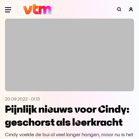
Oeps, browser niet ondersteund
Voor je onze programma's gaat ontdekken,
best je browser updaten of hieronder één
van de ondersteunde browsers
downloaden.
Google Chrome
Download
Firefox
Download
Safari
Download
20.09.2022
-
01:13
Pijnlijk nieuws voor Cindy:
Microsoft Edge
Download
geschorst als leerkracht
Opera
Download
Cindy voelde de bui al veel langer hangen, maar nu is het