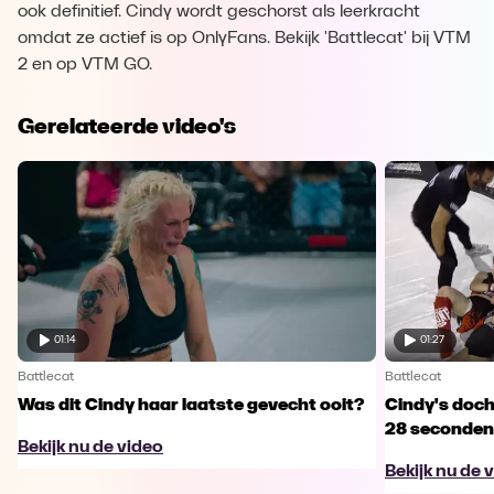
ook definitief. Cindy wordt geschorst als leerkracht
omdat ze actief is op OnlyFans. Bekijk 'Battlecat' bij VTM
2 en op VTM GO.
Gerelateerde video's
01:14
01:27
Battlecat
Battlecat
Was dit Cindy haar laatste gevecht ooit?
Cindy's doch
28 seconden
Bekijk nu de video
Bekijk nu de 