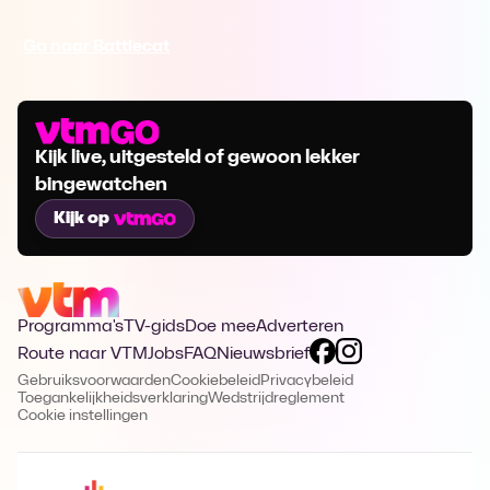
Ga naar Battlecat
Kijk live, uitgesteld of gewoon lekker
bingewatchen
Kijk op
Programma's
TV-gids
Doe mee
Adverteren
Route naar VTM
Jobs
FAQ
Nieuwsbrief
Gebruiksvoorwaarden
Cookiebeleid
Privacybeleid
Toegankelijkheidsverklaring
Wedstrijdreglement
Cookie instellingen