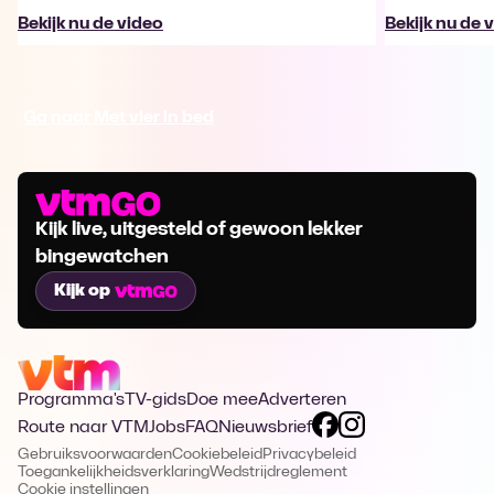
Bekijk nu de video
Bekijk nu de 
Ga naar Met vier in bed
Kijk live, uitgesteld of gewoon lekker
bingewatchen
Kijk op
Programma's
TV-gids
Doe mee
Adverteren
Route naar VTM
Jobs
FAQ
Nieuwsbrief
Gebruiksvoorwaarden
Cookiebeleid
Privacybeleid
Toegankelijkheidsverklaring
Wedstrijdreglement
Cookie instellingen