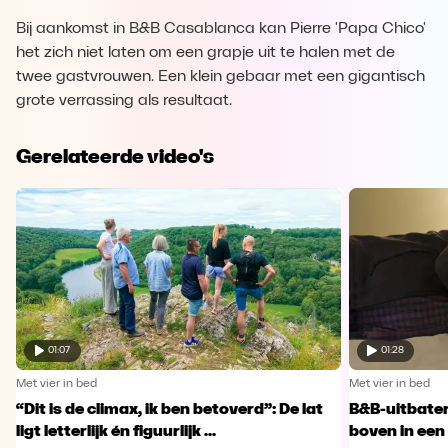
Bij aankomst in B&B Casablanca kan Pierre 'Papa Chico'
het zich niet laten om een grapje uit te halen met de
twee gastvrouwen. Een klein gebaar met een gigantisch
grote verrassing als resultaat.
Gerelateerde video's
01:07
01:28
Met vier in bed
Met vier in bed
“Dit is de climax, ik ben betoverd”: De lat
B&B-uitbater 
ligt letterlijk én figuurlijk ...
boven in een 