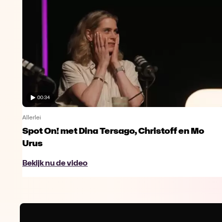
00:34
Allerlei
Spot On! met Dina Tersago, Christoff en Mo
Urus
Bekijk nu de video