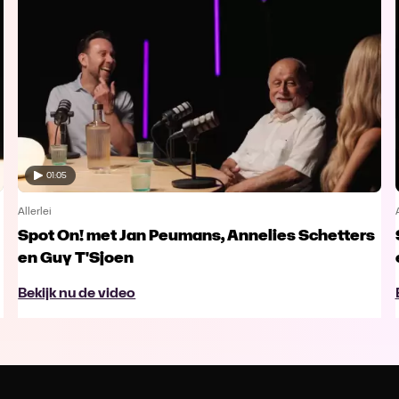
01:05
Allerlei
Spot On! met Jan Peumans, Annelies Schetters
en Guy T'Sjoen
Bekijk nu de video