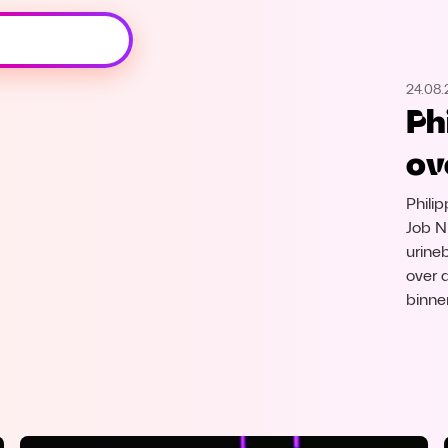
Oeps, browser niet ondersteund
24.08
Voor je onze programma's gaat ontdekken,
Ph
best je browser updaten of hieronder één
van de ondersteunde browsers
ov
downloaden.
Phili
Google Chrome
Download
Job N
urine
Firefox
Download
over 
binne
Safari
Download
Microsoft Edge
Download
Opera
Download