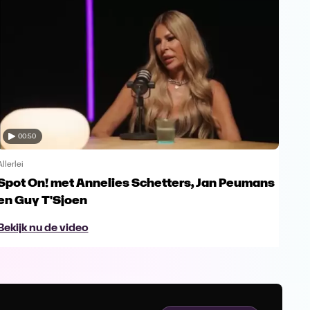
00:50
Allerlei
Allerl
Spot On! met Annelies Schetters, Jan Peumans
Spo
en Guy T'Sjoen
Ur
Bekijk nu de video
Bek