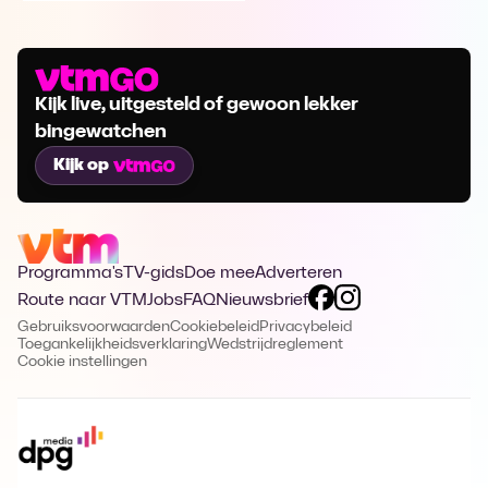
Kijk live, uitgesteld of gewoon lekker
bingewatchen
Kijk op
Programma's
TV-gids
Doe mee
Adverteren
Route naar VTM
Jobs
FAQ
Nieuwsbrief
Gebruiksvoorwaarden
Cookiebeleid
Privacybeleid
Toegankelijkheidsverklaring
Wedstrijdreglement
Cookie instellingen