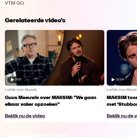
VTM GO.
Gerelateerde video's
01:01
02:54
Liefde voor Muziek
Liefde voor Muzie
Guus Meeuwis over MAKSIM: "We gaan
MAKSIM toont
elkaar vaker opzoeken"
met ‘Stubbo
Bekijk nu de video
Bekijk nu de 
Ga naar Liefde voor Muziek