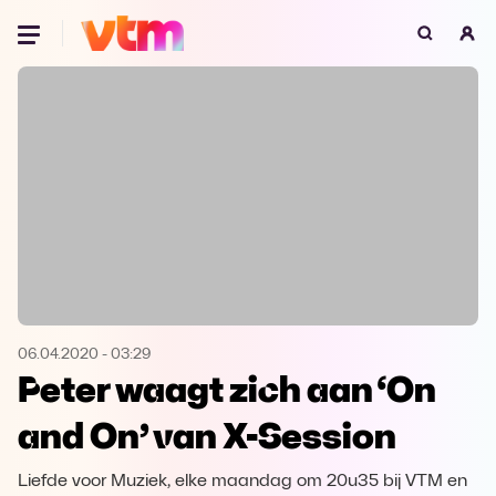
Oeps, browser niet ondersteund
Voor je onze programma's gaat ontdekken,
best je browser updaten of hieronder één
van de ondersteunde browsers
downloaden.
Google Chrome
Download
Firefox
Download
Safari
Download
06.04.2020
-
03:29
Peter waagt zich aan ‘On
Microsoft Edge
Download
and On’ van X-Session
Opera
Download
Liefde voor Muziek, elke maandag om 20u35 bij VTM en