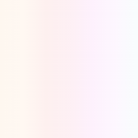
Oeps, browser niet ondersteund
Voor je onze programma's gaat ontdekken,
best je browser updaten of hieronder één
van de ondersteunde browsers
downloaden.
Google Chrome
Download
Firefox
Download
Safari
Download
Microsoft Edge
Download
Opera
Download