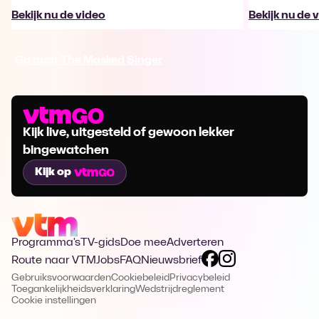
Bekijk nu de video
Bekijk nu de 
Ga naar The Masked Singer
Kijk live, uitgesteld of gewoon lekker
bingewatchen
Kijk op
Programma's
TV-gids
Doe mee
Adverteren
Route naar VTM
Jobs
FAQ
Nieuwsbrief
Gebruiksvoorwaarden
Cookiebeleid
Privacybeleid
Toegankelijkheidsverklaring
Wedstrijdreglement
Cookie instellingen