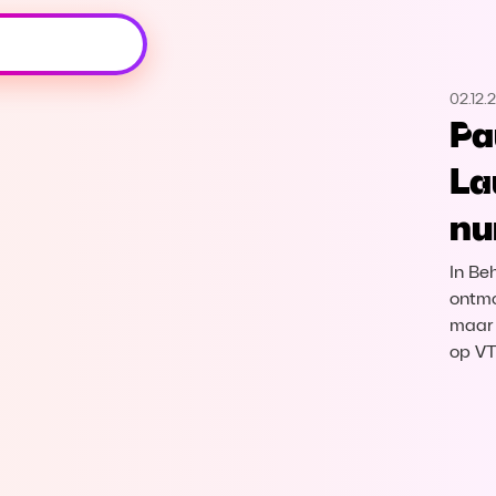
Oeps, browser niet ondersteund
02.12.
Voor je onze programma's gaat ontdekken,
Pa
best je browser updaten of hieronder één
van de ondersteunde browsers
La
downloaden.
nu
Google Chrome
Download
In Be
Firefox
Download
ontmo
maar 
op V
Safari
Download
Microsoft Edge
Download
Opera
Download