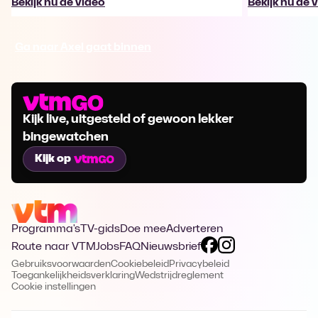
Bekijk nu de video
Bekijk nu de 
Ga naar Axel gaat binnen
Kijk live, uitgesteld of gewoon lekker
bingewatchen
Kijk op
Programma's
TV-gids
Doe mee
Adverteren
Route naar VTM
Jobs
FAQ
Nieuwsbrief
Gebruiksvoorwaarden
Cookiebeleid
Privacybeleid
Toegankelijkheidsverklaring
Wedstrijdreglement
Cookie instellingen