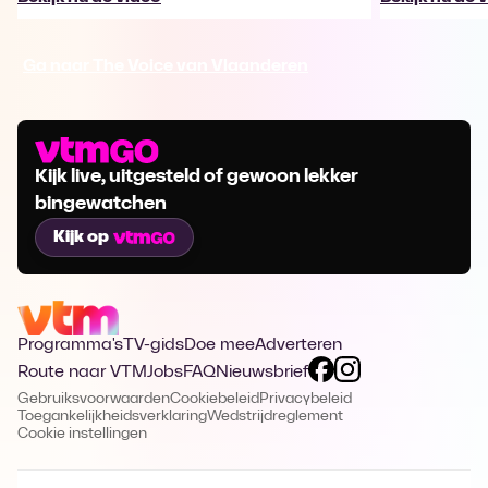
Ga naar The Voice van Vlaanderen
Kijk live, uitgesteld of gewoon lekker
bingewatchen
Kijk op
Programma's
TV-gids
Doe mee
Adverteren
Route naar VTM
Jobs
FAQ
Nieuwsbrief
Gebruiksvoorwaarden
Cookiebeleid
Privacybeleid
Toegankelijkheidsverklaring
Wedstrijdreglement
Cookie instellingen