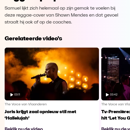
Samuel lijkt zich helemaal op zijn gemak te voelen bij
deze reggae-cover van Shawn Mendes en dat gevoel
straalt hij ook af op de coaches.
Gerelateerde video's
03:11
03:42
The Voice van Vlaanderen
The Voice van Vl
Joris krijgt zaal opnieuw stil met
Tv-Première:
‘Hallelujah’
hit ‘Let You 
Bekijk nu de video
Bekijk nu de 