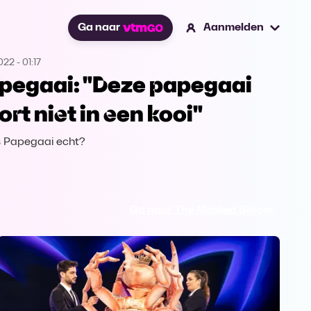
Ga naar
Aanmelden
2022
-
01:17
pegaai: "Deze papegaai
ort niet in een kooi"
s Papegaai echt?
Ga naar The Masked Singer