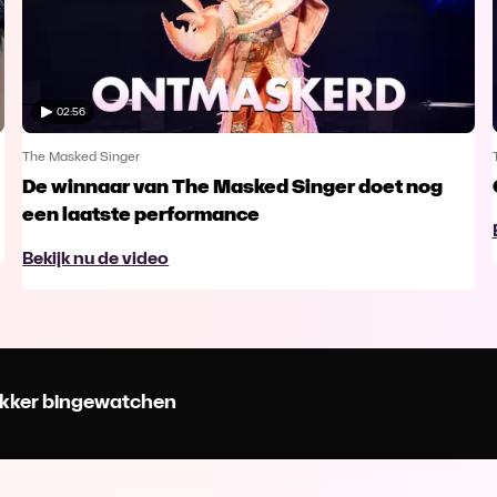
02:56
The Masked Singer
De winnaar van The Masked Singer doet nog
een laatste performance
Bekijk nu de video
 lekker bingewatchen