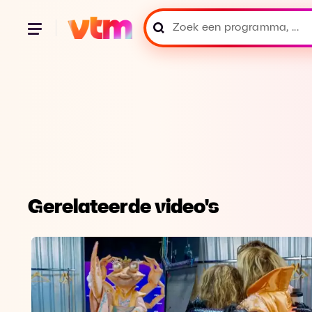
Gerelateerde video's