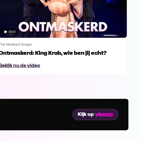
00:51
The Masked Singer
The 
Ontmaskerd: King Krab, wie ben jij echt?
Een
naa
Bekijk nu de video
Bek
Kijk op