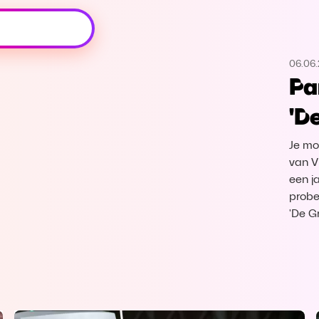
Oeps, browser niet ondersteund
06.06
Voor je onze programma's gaat ontdekken,
Pa
best je browser updaten of hieronder één
van de ondersteunde browsers
'D
downloaden.
Je mo
Google Chrome
Download
van V
een j
Firefox
Download
probe
'De G
Safari
Download
Microsoft Edge
Download
Opera
Download