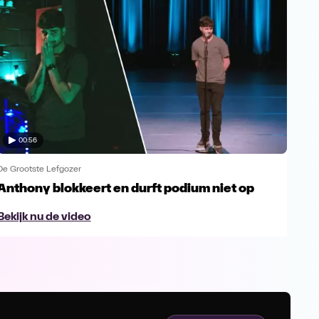
00:56
De Grootste Lefgozer
De G
Anthony blokkeert en durft podium niet op
Zou
Bekijk nu de video
Bek