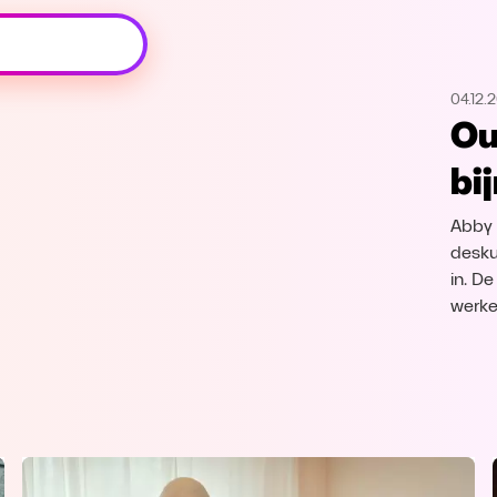
Oeps, browser niet ondersteund
04.12.
Voor je onze programma's gaat ontdekken,
Ou
best je browser updaten of hieronder één
van de ondersteunde browsers
bi
downloaden.
Abby 
Google Chrome
Download
desku
in. D
Firefox
Download
werke
Safari
Download
Microsoft Edge
Download
Opera
Download