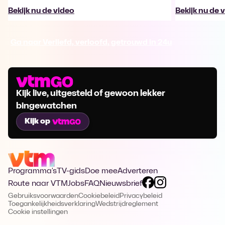
Bekijk nu de video
Bekijk nu de 
Ga naar Verliefd, verloofd, getrouwd in 24u
Kijk live, uitgesteld of gewoon lekker
bingewatchen
Kijk op
Programma's
TV-gids
Doe mee
Adverteren
Route naar VTM
Jobs
FAQ
Nieuwsbrief
Gebruiksvoorwaarden
Cookiebeleid
Privacybeleid
Toegankelijkheidsverklaring
Wedstrijdreglement
Cookie instellingen