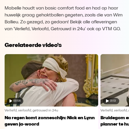
Mabelle houdt van basic comfort food en had op haar
huwelijk graag gehaktballen gegeten, zoals die van Wim
Ballieu. Zo gezegd, zo gedaan! Bekijk alle afleveringen
van 'Verliefd, Verloofd, Getrouwd in 24u' ook op VTM GO.
Gerelateerde video's
00:56
01:13
Verliefd, verloofd, getrouwd in 24u
Verliefd, verloofd
Na regen komt zonneschijn: Nick en Lynn
Bruidegom e
geven ja-woord
planner te h