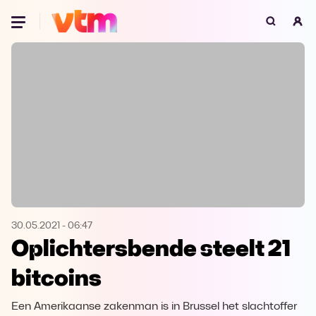
Oeps, browser niet ondersteund
Voor je onze programma's gaat ontdekken,
best je browser updaten of hieronder één
van de ondersteunde browsers
downloaden.
Google Chrome
Download
Firefox
Download
Safari
Download
30.05.2021
-
06:47
Oplichtersbende steelt 21
Microsoft Edge
Download
bitcoins
Opera
Download
Een Amerikaanse zakenman is in Brussel het slachtoffer