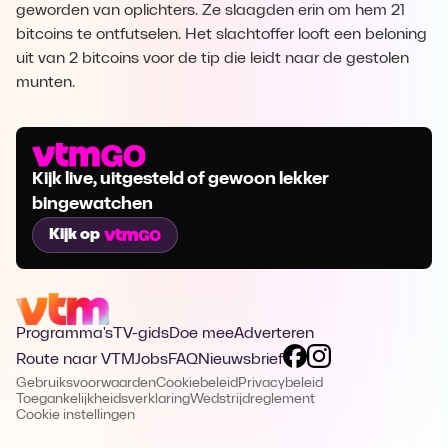
geworden van oplichters. Ze slaagden erin om hem 21
bitcoins te ontfutselen. Het slachtoffer looft een beloning
uit van 2 bitcoins voor de tip die leidt naar de gestolen
munten.
Kijk live, uitgesteld of gewoon lekker
bingewatchen
Kijk op
Programma's
TV-gids
Doe mee
Adverteren
Route naar VTM
Jobs
FAQ
Nieuwsbrief
Gebruiksvoorwaarden
Cookiebeleid
Privacybeleid
Toegankelijkheidsverklaring
Wedstrijdreglement
Cookie instellingen