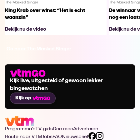
The Masked Singer
The Masked Sing
King Krab over winst: “Het is echt
De winnaar 
waanzin”
nog een laa
Bekijk nu de video
Bekijk nu de 
Ga naar The Masked Singer
Kijk live, uitgesteld of gewoon lekker
bingewatchen
Kijk op
Programma's
TV-gids
Doe mee
Adverteren
Route naar VTM
Jobs
FAQ
Nieuwsbrief