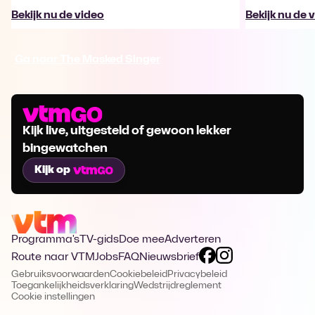
Bekijk nu de video
Bekijk nu de 
Ga naar The Masked Singer
Kijk live, uitgesteld of gewoon lekker
bingewatchen
Kijk op
Programma's
TV-gids
Doe mee
Adverteren
Route naar VTM
Jobs
FAQ
Nieuwsbrief
Gebruiksvoorwaarden
Cookiebeleid
Privacybeleid
Toegankelijkheidsverklaring
Wedstrijdreglement
Cookie instellingen