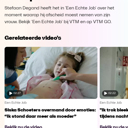
Stefaan Degand heeft het in 'Een Echte Job' over het
moment waarop hij afscheid moest nemen van zijn
vrouw. Bekijk 'Een Echte Job' bij VTM en op VTM GO.
Gerelateerde video's
02:27
02:22
Een Echte Job
Een Echte Job
Siska Schoeters overmand door emoties:
"Ik trok ble
“Ik stond daar meer als moeder”
tijdens nachts
Bekijk nu de video
Bekijk nu de 