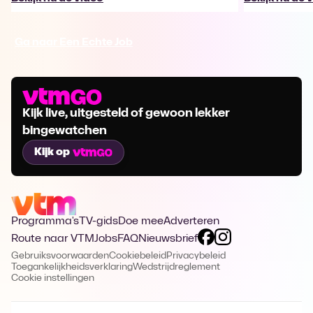
Ga naar Een Echte Job
Kijk live, uitgesteld of gewoon lekker
bingewatchen
Kijk op
Programma's
TV-gids
Doe mee
Adverteren
Route naar VTM
Jobs
FAQ
Nieuwsbrief
Gebruiksvoorwaarden
Cookiebeleid
Privacybeleid
Toegankelijkheidsverklaring
Wedstrijdreglement
Cookie instellingen