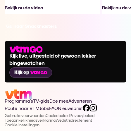
Bekijk nu de video
Bekijk nu de 
Ga naar Snackmasters
Kijk live, uitgesteld of gewoon lekker
bingewatchen
Kijk op
Programma's
TV-gids
Doe mee
Adverteren
Route naar VTM
Jobs
FAQ
Nieuwsbrief
Gebruiksvoorwaarden
Cookiebeleid
Privacybeleid
Toegankelijkheidsverklaring
Wedstrijdreglement
Cookie instellingen