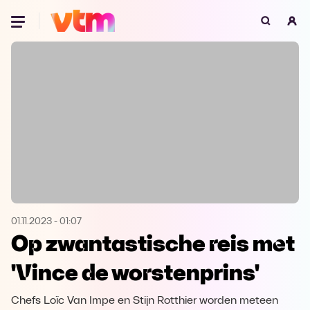
Oeps, browser niet ondersteund
Voor je onze programma's gaat ontdekken,
best je browser updaten of hieronder één
van de ondersteunde browsers
downloaden.
Google Chrome
Download
Firefox
Download
Safari
Download
01.11.2023
-
01:07
Op zwantastische reis met
Microsoft Edge
Download
'Vince de worstenprins'
Opera
Download
Chefs Loïc Van Impe en Stijn Rotthier worden meteen