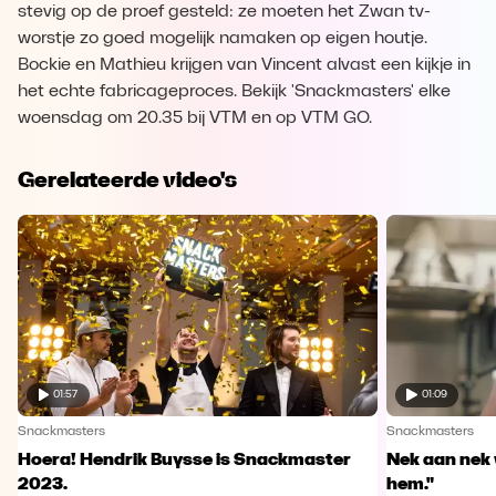
stevig op de proef gesteld: ze moeten het Zwan tv-
worstje zo goed mogelijk namaken op eigen houtje.
Bockie en Mathieu krijgen van Vincent alvast een kijkje in
het echte fabricageproces. Bekijk 'Snackmasters' elke
woensdag om 20.35 bij VTM en op VTM GO.
Gerelateerde video's
01:57
01:09
Snackmasters
Snackmasters
Hoera! Hendrik Buysse is Snackmaster
Nek aan nek v
2023.
hem."