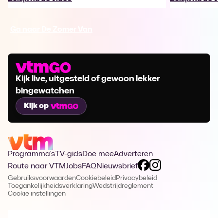
Ga naar De Zomer Van
Kijk live, uitgesteld of gewoon lekker
bingewatchen
Kijk op
Programma's
TV-gids
Doe mee
Adverteren
Route naar VTM
Jobs
FAQ
Nieuwsbrief
Gebruiksvoorwaarden
Cookiebeleid
Privacybeleid
Toegankelijkheidsverklaring
Wedstrijdreglement
Cookie instellingen