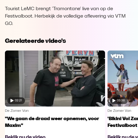
Tourist LeMC brengt 'Tramontane' live van op de
Festivalboot. Herbekijk de volledige aflevering via VTM
GO.
Gerelateerde video's
02:21
03:38
De Zomer Van
De Zomer Van
"We gaan de draad weer opnemen, voor
'Bikini Vol Z
Maxim"
Festivalboot
Bekijk nu de video
Bekijk nu de 