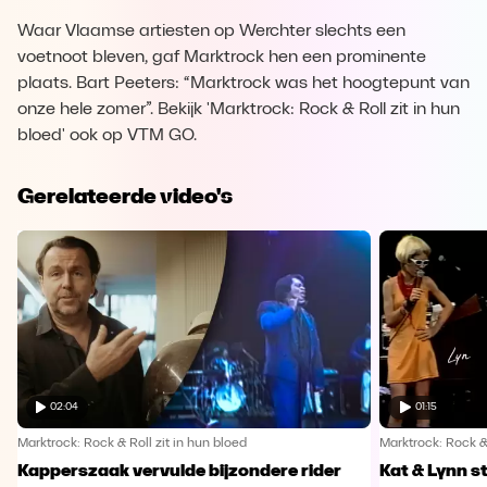
Waar Vlaamse artiesten op Werchter slechts een
voetnoot bleven, gaf Marktrock hen een prominente
plaats. Bart Peeters: “Marktrock was het hoogtepunt van
onze hele zomer”. Bekijk 'Marktrock: Rock & Roll zit in hun
bloed' ook op VTM GO.
Gerelateerde video's
02:04
01:15
Marktrock: Rock & Roll zit in hun bloed
Marktrock: Rock & 
Kapperszaak vervulde bijzondere rider
Kat & Lynn st