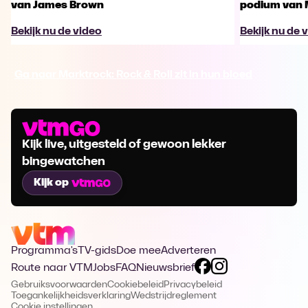
van James Brown
podium van 
Bekijk nu de video
Bekijk nu de 
Ga naar Marktrock: Rock & Roll zit in hun bloed
Kijk live, uitgesteld of gewoon lekker
bingewatchen
Kijk op
Programma's
TV-gids
Doe mee
Adverteren
Route naar VTM
Jobs
FAQ
Nieuwsbrief
Gebruiksvoorwaarden
Cookiebeleid
Privacybeleid
Toegankelijkheidsverklaring
Wedstrijdreglement
Cookie instellingen