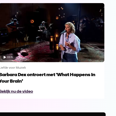
03:15
Liefde voor Muziek
Liefd
Barbara Dex ontroert met 'What Happens In
Enk
Your Brain’
Gu
Bekijk nu de video
Bek