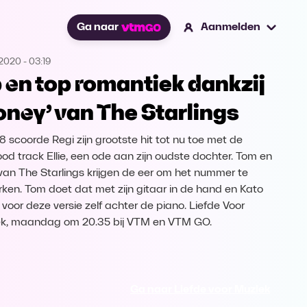
Ga naar
Aanmelden
.2020
-
03:19
 en top romantiek dankzij
oney’ van The Starlings
18 scoorde Regi zijn grootste hit tot nu toe met de
ood track Ellie, een ode aan zijn oudste dochter. Tom en
van The Starlings krijgen de eer om het nummer te
ken. Tom doet dat met zijn gitaar in de hand en Kato
 voor deze versie zelf achter de piano. Liefde Voor
k, maandag om 20.35 bij VTM en VTM GO.
Ga naar Liefde voor Muziek