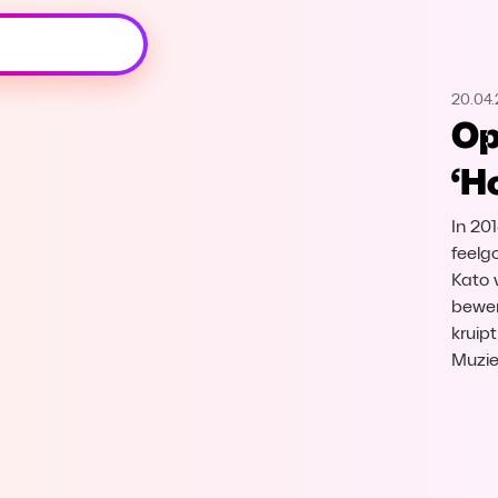
Oeps, browser niet ondersteund
20.04
Voor je onze programma's gaat ontdekken,
Op
best je browser updaten of hieronder één
van de ondersteunde browsers
‘H
downloaden.
In 20
Google Chrome
Download
feelg
Kato 
Firefox
Download
bewer
kruipt
Safari
Download
Muzie
Microsoft Edge
Download
Opera
Download