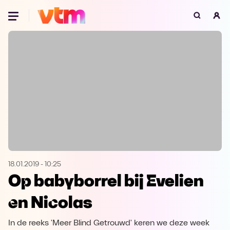
Oeps, browser niet ondersteund
Voor je onze programma's gaat ontdekken,
best je browser updaten of hieronder één
van de ondersteunde browsers
downloaden.
Google Chrome
Download
Firefox
Download
Safari
Download
18.01.2019
-
10:25
Op babyborrel bij Evelien
Microsoft Edge
Download
en Nicolas
Opera
Download
In de reeks 'Meer Blind Getrouwd' keren we deze week