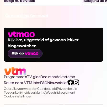
Bekijk nu de video
Bekijk nu de 
Ga naar Blind Getrouwd
Kijk live, uitgesteld of gewoon lekker
bingewatchen
Kijk op
Programma's
TV-gids
Doe mee
Adverteren
Route naar VTM
Jobs
FAQ
Nieuwsbrief
Gebruiksvoorwaarden
Cookiebeleid
Privacybeleid
Toegankelijkheidsverklaring
Wedstrijdreglement
Cookie instellingen