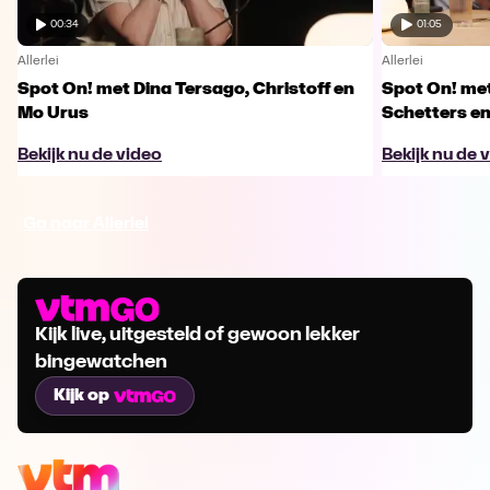
00:34
01:05
Allerlei
Allerlei
Spot On! met Dina Tersago, Christoff en
Spot On! me
Mo Urus
Schetters en
Bekijk nu de video
Bekijk nu de 
Ga naar Allerlei
Kijk live, uitgesteld of gewoon lekker
bingewatchen
Kijk op