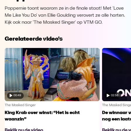
Poppemie toont waarom ze in de finale staat! Met 'Love
Me Like You Do' van Ellie Goulding verovert ze alle harten.
Kijk ook naar 'The Masked Singer' op VTM GO.
Gerelateerde video's
00:49
02:56
The Masked Singer
The Masked Sing
King Krab over winst: “Het is echt
De winnaar 
waanzin”
nog een laa
Bekijk nu de video
Bekijk nu de 