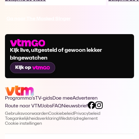
Ga naar The Masked Singer
Kijk live, uitgesteld of gewoon lekker
bingewatchen
Kijk op
Programma's
TV-gids
Doe mee
Adverteren
Route naar VTM
Jobs
FAQ
Nieuwsbrief
Gebruiksvoorwaarden
Cookiebeleid
Privacybeleid
Toegankelijkheidsverklaring
Wedstrijdreglement
Cookie instellingen