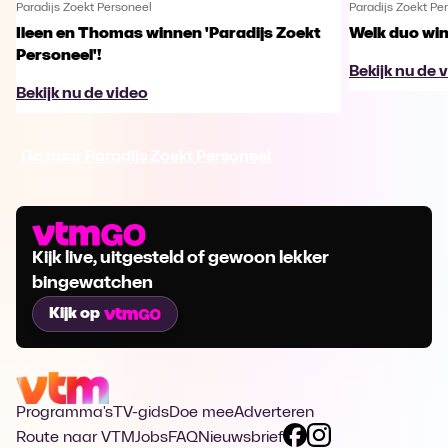
Paradijs Zoekt Personeel
Paradijs Zoekt Pe
Ileen en Thomas winnen 'Paradijs Zoekt
Welk duo win
Personeel'!
Bekijk nu de 
Bekijk nu de video
Ga naar Paradijs Zoekt Personeel
Kijk live, uitgesteld of gewoon lekker
bingewatchen
Kijk op
Programma's
TV-gids
Doe mee
Adverteren
Route naar VTM
Jobs
FAQ
Nieuwsbrief