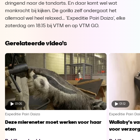
dringend naar de tandarts. En daar komt wel wat
mankracht bij kijken. De gorilla zelf ondergaat het
allemaal wel heel relaxed... 'Expeditie Pairi Daiza', elke
zaterdag om 18.15 bij VTM en op VTM GO.
Gerelateerde video's
01:05
01:12
Expeditie Pairi Daiza
Expeditie Pairi Da
Deze miereneter moet werken voor haar
Wallaby's va
eten
voor verzor