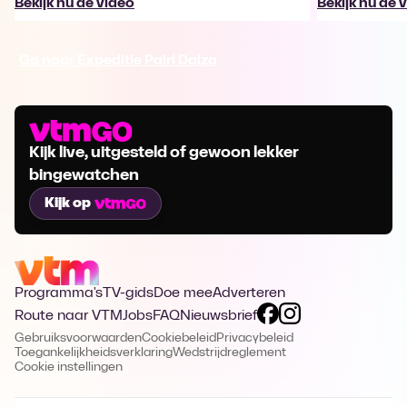
Bekijk nu de video
Bekijk nu de 
Ga naar Expeditie Pairi Daiza
Kijk live, uitgesteld of gewoon lekker
bingewatchen
Kijk op
Programma's
TV-gids
Doe mee
Adverteren
Route naar VTM
Jobs
FAQ
Nieuwsbrief
Gebruiksvoorwaarden
Cookiebeleid
Privacybeleid
Toegankelijkheidsverklaring
Wedstrijdreglement
Cookie instellingen