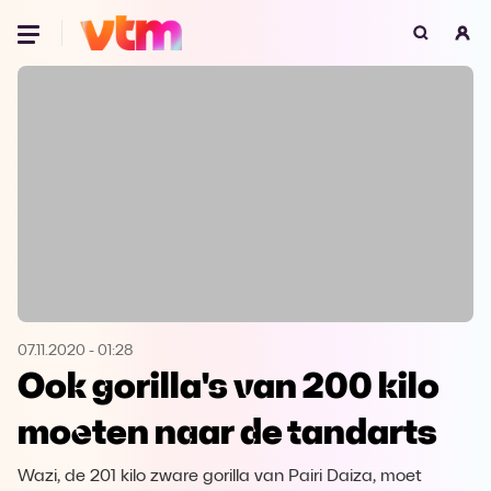
Oeps, browser niet ondersteund
Voor je onze programma's gaat ontdekken,
best je browser updaten of hieronder één
van de ondersteunde browsers
downloaden.
Google Chrome
Download
Firefox
Download
Safari
Download
07.11.2020
-
01:28
Ook gorilla's van 200 kilo
Microsoft Edge
Download
moeten naar de tandarts
Opera
Download
Wazi, de 201 kilo zware gorilla van Pairi Daiza, moet