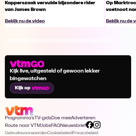
Kapperszaak vervulde bijzondere rider
Op Marktrock
van James Brown
voetnoot na
Bekijk nu de video
Bekijk nu de 
Ga naar Marktrock: Rock & Roll zit in hun bloed
Kijk live, uitgesteld of gewoon lekker
bingewatchen
Kijk op
Programma's
TV-gids
Doe mee
Adverteren
Route naar VTM
Jobs
FAQ
Nieuwsbrief
Gebruiksvoorwaarden
Cookiebeleid
Privacybeleid