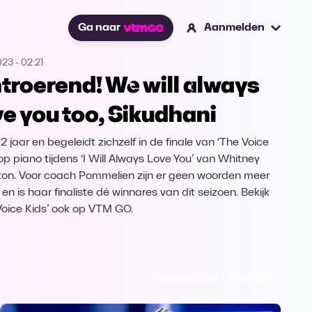
Ga naar
Aanmelden
2023
-
02:21
troerend! We will always
ve you too, Sikudhani
12 jaar en begeleidt zichzelf in de finale van ‘The Voice
 op piano tijdens ‘I Will Always Love You’ van Whitney
on. Voor coach Pommelien zijn er geen woorden meer
en is haar finaliste dé winnares van dit seizoen. Bekijk
Voice Kids’ ook op VTM GO.
Ga naar The Voice Kids