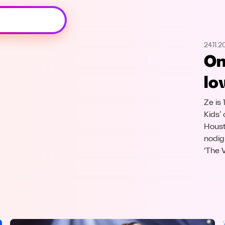
Oeps, browser niet ondersteund
24.11.
Voor je onze programma's gaat ontdekken,
On
best je browser updaten of hieronder één
van de ondersteunde browsers
lo
downloaden.
Ze is 
Google Chrome
Download
Kids’
Houst
Firefox
Download
nodig 
‘The 
Safari
Download
Microsoft Edge
Download
Opera
Download