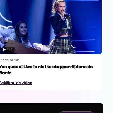
02:29
The Voice Kids
The V
Yes queen! Lize is niet te stoppen tijdens de
Hee
finale
To
Bekijk nu de video
Bek