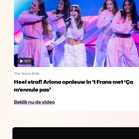
02:11
The Voice Kids
Heel straf! Ariona opnieuw in 't Frans met ‘Ça
m'ennuie pas’
Bekijk nu de video