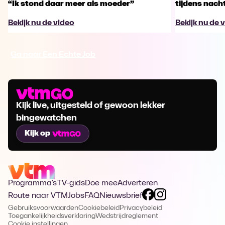
“Ik stond daar meer als moeder”
tijdens nachts
Bekijk nu de video
Bekijk nu de 
Ga naar Een Echte Job
Kijk live, uitgesteld of gewoon lekker
bingewatchen
Kijk op
Programma's
TV-gids
Doe mee
Adverteren
Route naar VTM
Jobs
FAQ
Nieuwsbrief
Gebruiksvoorwaarden
Cookiebeleid
Privacybeleid
Toegankelijkheidsverklaring
Wedstrijdreglement
Cookie instellingen