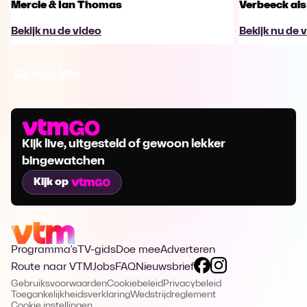
Mercie & Ian Thomas
Verbeeck als
Bekijk nu de video
Bekijk nu de 
Ga naar Milo
Kijk live, uitgesteld of gewoon lekker
bingewatchen
Kijk op
Programma's
TV-gids
Doe mee
Adverteren
Route naar VTM
Jobs
FAQ
Nieuwsbrief
Gebruiksvoorwaarden
Cookiebeleid
Privacybeleid
Toegankelijkheidsverklaring
Wedstrijdreglement
Cookie instellingen