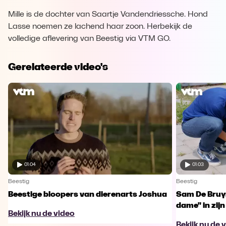
Mille is de dochter van Saartje Vandendriessche. Hond
Lasse noemen ze lachend haar zoon. Herbekijk de
volledige aflevering van Beestig via VTM GO.
Gerelateerde video's
01:04
01:03
Beestig
Beestig
Beestige bloopers van dierenarts Joshua
Sam De Bruyn
dame" in zijn
Bekijk nu de video
Bekijk nu de 