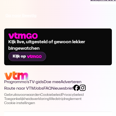
Ga naar Beestig
Kijk live, uitgesteld of gewoon lekker
bingewatchen
Kijk op
Programma's
TV-gids
Doe mee
Adverteren
Route naar VTM
Jobs
FAQ
Nieuwsbrief
Gebruiksvoorwaarden
Cookiebeleid
Privacybeleid
Toegankelijkheidsverklaring
Wedstrijdreglement
Cookie instellingen