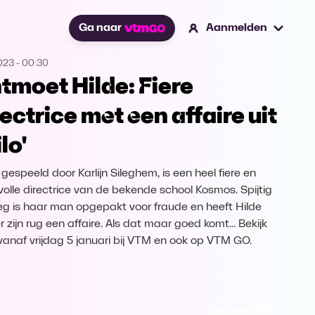
Ga naar
Aanmelden
2023
-
00:30
tmoet Hilde: Fiere
rectrice met een affaire uit
lo'
 gespeeld door Karlijn Sileghem, is een heel fiere en
evolle directrice van de bekende school Kosmos. Spijtig
g is haar man opgepakt voor fraude en heeft Hilde
 zijn rug een affaire. Als dat maar goed komt... Bekijk
' vanaf vrijdag 5 januari bij VTM en ook op VTM GO.
Ga naar Milo