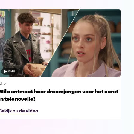
01:48
Milo
Milo
Milo ontmoet haar droomjongen voor het eerst
Pri
in telenovelle!
'Mil
Bekijk nu de video
Bek