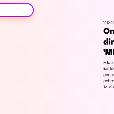
Oeps, browser niet ondersteund
19.12.
Voor je onze programma's gaat ontdekken,
On
best je browser updaten of hieronder één
van de ondersteunde browsers
di
downloaden.
'Mi
Google Chrome
Download
Hilde,
Firefox
Download
liefd
genoe
achter
Safari
Download
'Milo
Microsoft Edge
Download
Opera
Download