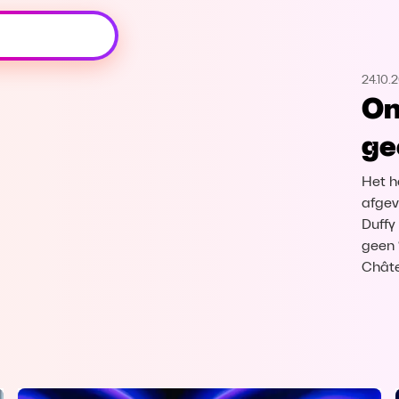
Oeps, browser niet ondersteund
24.10.
Voor je onze programma's gaat ontdekken,
On
best je browser updaten of hieronder één
van de ondersteunde browsers
ge
downloaden.
Het h
Google Chrome
Download
afgev
Duffy
Firefox
Download
geen 
Châte
Safari
Download
Microsoft Edge
Download
Opera
Download