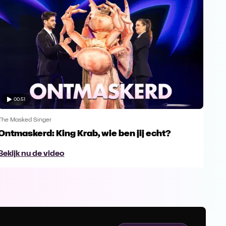
00:51
The Masked Singer
The 
Ontmaskerd: King Krab, wie ben jij echt?
Een
naa
Bekijk nu de video
Bek