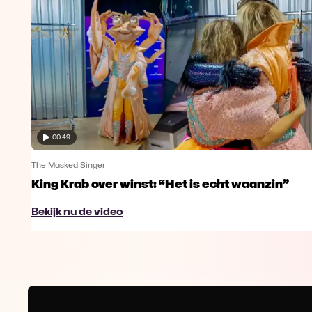
00:49
The Masked Singer
King Krab over winst: “Het is echt waanzin”
Bekijk nu de video