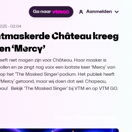
Ga naar
Aanmelden
2025
-
02:04
tmaskerde Château kreeg
en ‘Mercy’
eeft niet mogen zijn voor Château. Haar masker is
allen en ze zingt nog voor een laatste keer ‘Mercy’ van
 op het ’The Masked Singer’-podium. Het publiek heeft
‘Mercy’ getoond, maar wij doen dat wel. Chapeau,
au! Bekijk ‘The Masked Singer’ bij VTM en op VTM GO.
Ga naar The Masked Singer