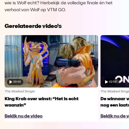
wie is Wolf echt? Herbekijk de volledige finale én het
verhaal van Wolf op VTM GO.
Gerelateerde video's
00:49
02:56
The Masked Singer
The Masked Sing
King Krab over winst: “Het is echt
De winnaar 
waanzin”
nog een laa
Bekijk nu de video
Bekijk nu de 