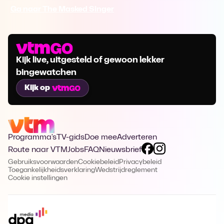
Ga naar The Masked Singer
Kijk live, uitgesteld of gewoon lekker
bingewatchen
Kijk op
Programma's
TV-gids
Doe mee
Adverteren
Route naar VTM
Jobs
FAQ
Nieuwsbrief
Gebruiksvoorwaarden
Cookiebeleid
Privacybeleid
Toegankelijkheidsverklaring
Wedstrijdreglement
Cookie instellingen