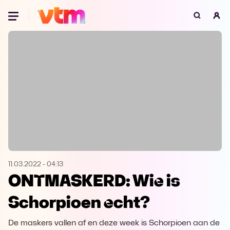
Oeps, browser niet ondersteund
Voor je onze programma's gaat ontdekken,
best je browser updaten of hieronder één
van de ondersteunde browsers
downloaden.
Google Chrome
Download
Firefox
Download
Safari
Download
11.03.2022
-
04:13
ONTMASKERD: Wie is
Microsoft Edge
Download
Schorpioen echt?
Opera
Download
De maskers vallen af en deze week is Schorpioen aan de