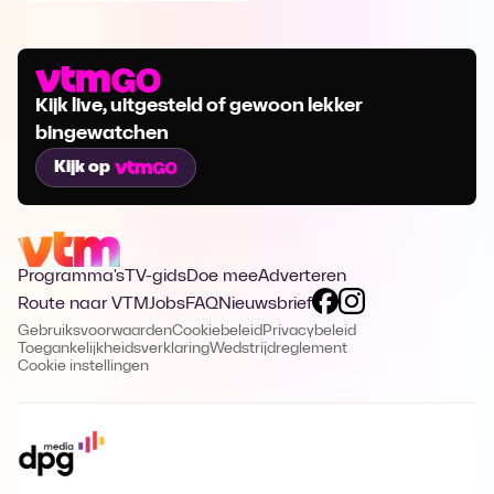
Kijk live, uitgesteld of gewoon lekker
bingewatchen
Kijk op
Programma's
TV-gids
Doe mee
Adverteren
Route naar VTM
Jobs
FAQ
Nieuwsbrief
Gebruiksvoorwaarden
Cookiebeleid
Privacybeleid
Toegankelijkheidsverklaring
Wedstrijdreglement
Cookie instellingen