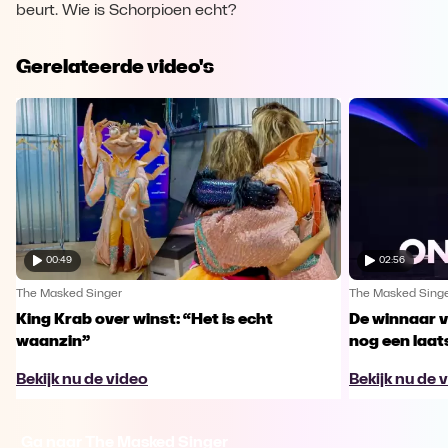
beurt. Wie is Schorpioen echt?
Gerelateerde video's
00:49
02:56
The Masked Singer
The Masked Sing
King Krab over winst: “Het is echt
De winnaar 
waanzin”
nog een laa
Bekijk nu de video
Bekijk nu de 
Ga naar The Masked Singer