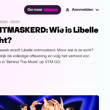
Ga naar
Aanmelden
.2020
-
03:00
TMASKERD: Wie is Libelle
ht?
week wordt Libelle ontmaskerd. Maar wie is ze echt?
kijk de volledige aflevering en volg het verhaal van
le in 'Behind The Mask' op VTM GO.
Ga naar The Masked Singer