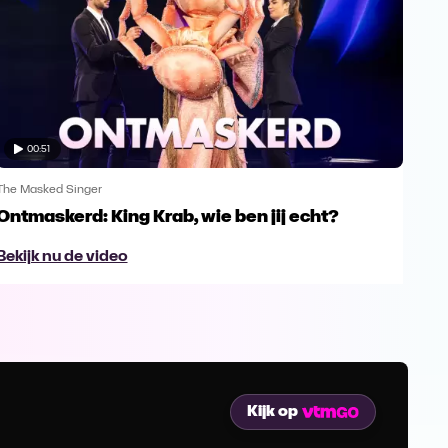
00:51
The Masked Singer
The 
Ontmaskerd: King Krab, wie ben jij echt?
Een
naa
Bekijk nu de video
Bek
Kijk op