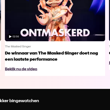
02:56
The Masked Singer
De winnaar van The Masked Singer doet nog
een laatste performance
Bekijk nu de video
 lekker bingewatchen