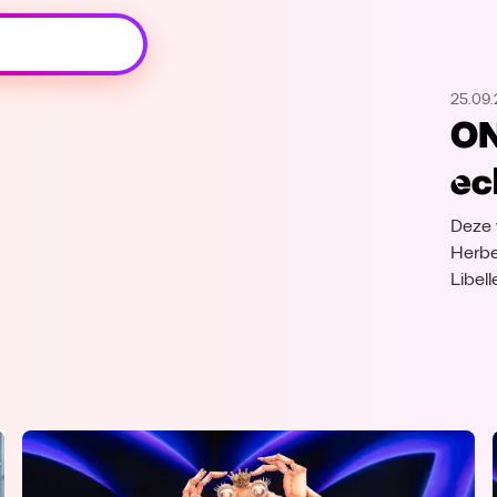
Oeps, browser niet ondersteund
25.09
Voor je onze programma's gaat ontdekken,
ON
best je browser updaten of hieronder één
van de ondersteunde browsers
ec
downloaden.
Deze 
Google Chrome
Download
Herbe
Libel
Firefox
Download
Safari
Download
Microsoft Edge
Download
Opera
Download