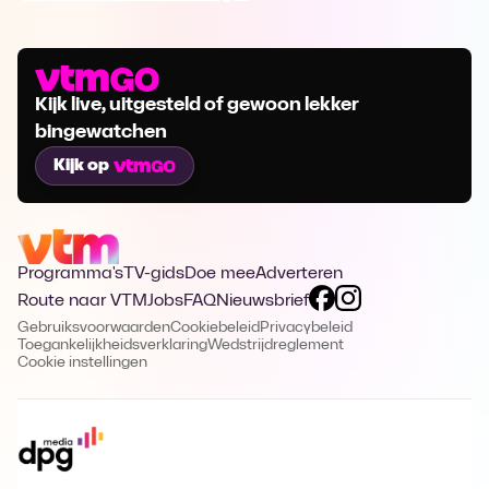
Kijk live, uitgesteld of gewoon lekker
bingewatchen
Kijk op
Programma's
TV-gids
Doe mee
Adverteren
Route naar VTM
Jobs
FAQ
Nieuwsbrief
Gebruiksvoorwaarden
Cookiebeleid
Privacybeleid
Toegankelijkheidsverklaring
Wedstrijdreglement
Cookie instellingen