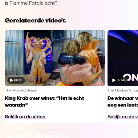
is Flamme Fatale echt?
Gerelateerde video's
00:49
02:56
The Masked Singer
The Masked Sing
King Krab over winst: “Het is echt
De winnaar 
waanzin”
nog een laa
Bekijk nu de video
Bekijk nu de 
Ga naar The Masked Singer