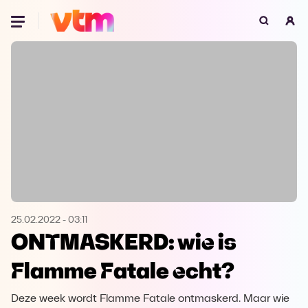
Oeps, browser niet ondersteund
Voor je onze programma's gaat ontdekken,
best je browser updaten of hieronder één
van de ondersteunde browsers
downloaden.
Google Chrome
Download
Firefox
Download
Safari
Download
25.02.2022
-
03:11
ONTMASKERD: wie is
Microsoft Edge
Download
Flamme Fatale echt?
Opera
Download
Deze week wordt Flamme Fatale ontmaskerd. Maar wie