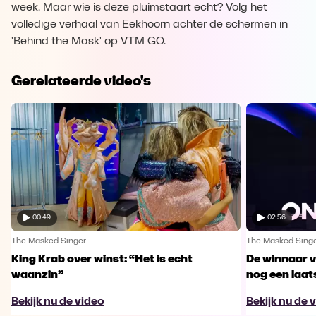
week. Maar wie is deze pluimstaart echt? Volg het
volledige verhaal van Eekhoorn achter de schermen in
'Behind the Mask' op VTM GO.
Gerelateerde video's
00:49
02:56
The Masked Singer
The Masked Sing
King Krab over winst: “Het is echt
De winnaar 
waanzin”
nog een laa
Bekijk nu de video
Bekijk nu de 