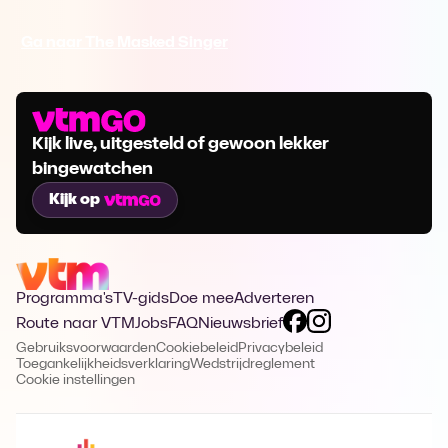
Ga naar The Masked Singer
Kijk live, uitgesteld of gewoon lekker
bingewatchen
Kijk op
Programma's
TV-gids
Doe mee
Adverteren
Route naar VTM
Jobs
FAQ
Nieuwsbrief
Gebruiksvoorwaarden
Cookiebeleid
Privacybeleid
Toegankelijkheidsverklaring
Wedstrijdreglement
Cookie instellingen