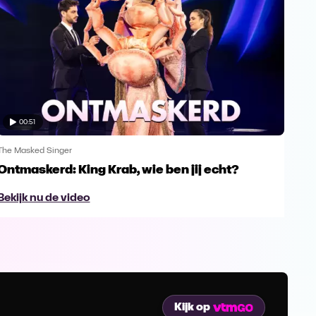
00:51
The Masked Singer
The 
Ontmaskerd: King Krab, wie ben jij echt?
Een
naa
Bekijk nu de video
Bek
Kijk op