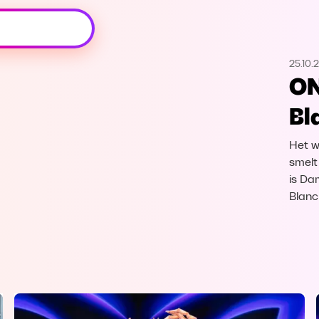
Oeps, browser niet ondersteund
25.10.
Voor je onze programma's gaat ontdekken,
ON
best je browser updaten of hieronder één
van de ondersteunde browsers
Bl
downloaden.
Het w
Google Chrome
Download
smelt
is Da
Firefox
Download
Blanc
Safari
Download
Microsoft Edge
Download
Opera
Download