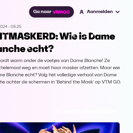
Ga naar
Aanmelden
2024
-
06:25
TMASKERD: Wie is Dame
anche echt?
ordt warm onder de voetjes van Dame Blanche! Ze
 helemaal weg en moet haar masker afzetten. Maar wie
me Blanche echt? Volg het volledige verhaal van Dame
he achter de schermen in 'Behind the Mask' op VTM GO.
Ga naar The Masked Singer