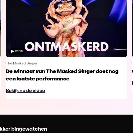
02:56
The Masked Singer
De winnaar van The Masked Singer doet nog
een laatste performance
Bekijk nu de video
 lekker bingewatchen