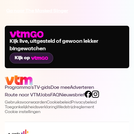
Ga naar The Masked Singer
Kijk live, uitgesteld of gewoon lekker
bingewatchen
Kijk op
Programma's
TV-gids
Doe mee
Adverteren
Route naar VTM
Jobs
FAQ
Nieuwsbrief
Gebruiksvoorwaarden
Cookiebeleid
Privacybeleid
Toegankelijkheidsverklaring
Wedstrijdreglement
Cookie instellingen