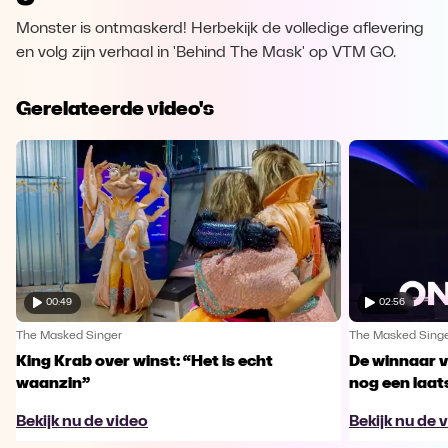
Monster is ontmaskerd! Herbekijk de volledige aflevering
en volg zijn verhaal in 'Behind The Mask' op VTM GO.
Gerelateerde video's
00:49
02:56
The Masked Singer
The Masked Sing
King Krab over winst: “Het is echt
De winnaar 
waanzin”
nog een laa
Bekijk nu de video
Bekijk nu de 