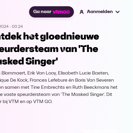
Ga naar
Aanmelden
.2024
-
00:24
tdek het gloednieuwe
eurdersteam van 'The
sked Singer'
 Blommaert, Erik Van Looy, Elisabeth Lucie Baeten,
ique De Kock, Frances Lefebure én Boris Van Severen
n samen met Tine Embrechts en Ruth Beeckmans het
e vaste speurdersteam van 'The Masked Singer'. Dit
r bij VTM en op VTM GO.
Ga naar Allerlei