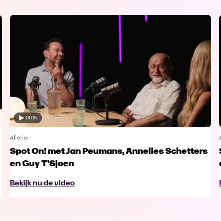
01:05
Allerlei
Spot On! met Jan Peumans, Annelies Schetters
en Guy T'Sjoen
Bekijk nu de video