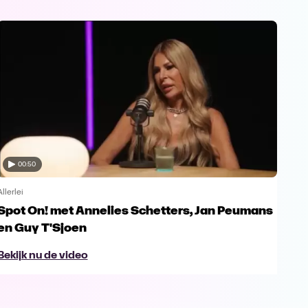
00:50
Allerlei
Allerl
Spot On! met Annelies Schetters, Jan Peumans
Spo
en Guy T'Sjoen
Ur
Bekijk nu de video
Bek