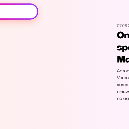
Oeps, browser niet ondersteund
07.08
Voor je onze programma's gaat ontdekken,
On
best je browser updaten of hieronder één
van de ondersteunde browsers
sp
downloaden.
Ma
Google Chrome
Download
Aaron
Firefox
Download
Véron
vorme
nieuw
Safari
Download
najaa
Microsoft Edge
Download
Opera
Download