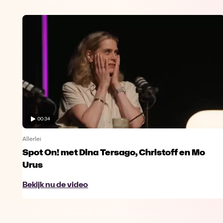
00:34
Allerlei
Spot On! met Dina Tersago, Christoff en Mo
Urus
Bekijk nu de video