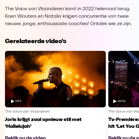
The Voice van Vlaanderen komt in 2022 helemaal terug.
Koen Wauters en Natalia krijgen concurrentie van twee
nieuwe, jonge, enthousiaste coaches! Ontdek wie ze zijn.
Gerelateerde video's
03:11
03:42
The Voice van Vlaanderen
The Voice van Vl
Joris krijgt zaal opnieuw stil met
Tv-Première:
‘Hallelujah’
hit ‘Let You 
Bekijk nu de video
Bekijk nu de 