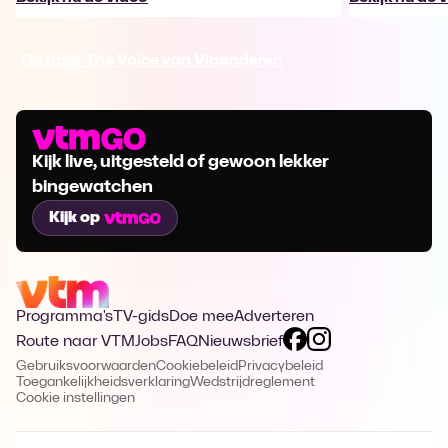
Ga naar The Voice van Vlaanderen
Kijk live, uitgesteld of gewoon lekker
bingewatchen
Kijk op
Programma's
TV-gids
Doe mee
Adverteren
Route naar VTM
Jobs
FAQ
Nieuwsbrief
Gebruiksvoorwaarden
Cookiebeleid
Privacybeleid
Toegankelijkheidsverklaring
Wedstrijdreglement
Cookie instellingen