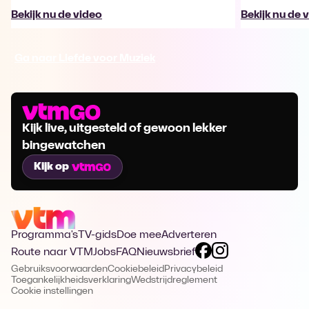
Bekijk nu de video
Bekijk nu de 
Ga naar Liefde voor Muziek
Kijk live, uitgesteld of gewoon lekker
bingewatchen
Kijk op
Programma's
TV-gids
Doe mee
Adverteren
Route naar VTM
Jobs
FAQ
Nieuwsbrief
Gebruiksvoorwaarden
Cookiebeleid
Privacybeleid
Toegankelijkheidsverklaring
Wedstrijdreglement
Cookie instellingen