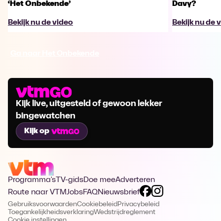
‘Het Onbekende’
Davy?
Bekijk nu de video
Bekijk nu de 
Ga naar Het Onbekende
Kijk live, uitgesteld of gewoon lekker
bingewatchen
Kijk op
Programma's
TV-gids
Doe mee
Adverteren
Route naar VTM
Jobs
FAQ
Nieuwsbrief
Gebruiksvoorwaarden
Cookiebeleid
Privacybeleid
Toegankelijkheidsverklaring
Wedstrijdreglement
Cookie instellingen