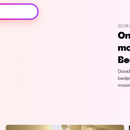
Oeps, browser niet ondersteund
22.08
Voor je onze programma's gaat ontdekken,
On
best je browser updaten of hieronder één
van de ondersteunde browsers
mo
downloaden.
Be
Google Chrome
Download
David
Firefox
Download
bedje
maxim
Safari
Download
Microsoft Edge
Download
Opera
Download