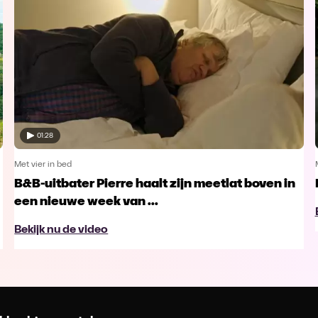
01:28
Met vier in bed
B&B-uitbater Pierre haalt zijn meetlat boven in
een nieuwe week van ...
Bekijk nu de video