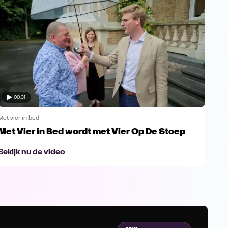
00:31
Met vier in bed
Met v
Met Vier in Bed wordt met Vier Op De Stoep
Kan
in 
Bekijk nu de video
Bek