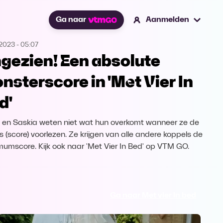
Ga naar
Aanmelden
.2023
-
05:07
gezien! Een absolute
nsterscore in 'Met Vier In
d'
 en Saskia weten niet wat hun overkomt wanneer ze de
s (score) voorlezen. Ze krijgen van alle andere koppels de
umscore. Kijk ook naar 'Met Vier In Bed' op VTM GO.
Ga naar Met vier in bed