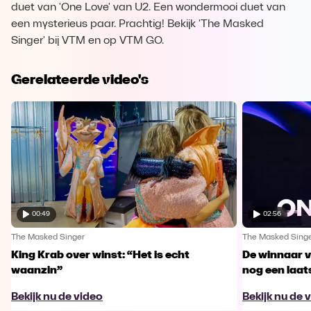
duet van 'One Love' van U2. Een wondermooi duet van
een mysterieus paar. Prachtig! Bekijk 'The Masked
Singer' bij VTM en op VTM GO.
Gerelateerde video's
00:49
02:56
The Masked Singer
The Masked Sing
King Krab over winst: “Het is echt
De winnaar 
waanzin”
nog een laa
Bekijk nu de video
Bekijk nu de 