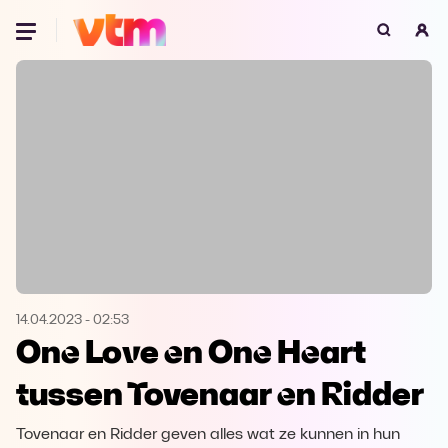
Oeps, browser niet ondersteund
Voor je onze programma's gaat ontdekken,
best je browser updaten of hieronder één
van de ondersteunde browsers
downloaden.
Google Chrome
Download
Firefox
Download
Safari
Download
14.04.2023
-
02:53
One Love en One Heart
Microsoft Edge
Download
tussen Tovenaar en Ridder
Opera
Download
Tovenaar en Ridder geven alles wat ze kunnen in hun