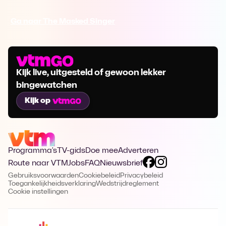
Ga naar The Masked Singer
Kijk live, uitgesteld of gewoon lekker
bingewatchen
Kijk op
Programma's
TV-gids
Doe mee
Adverteren
Route naar VTM
Jobs
FAQ
Nieuwsbrief
Gebruiksvoorwaarden
Cookiebeleid
Privacybeleid
Toegankelijkheidsverklaring
Wedstrijdreglement
Cookie instellingen